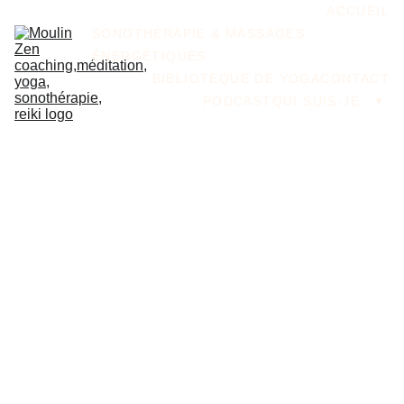
ACCUEIL
SONOTHÉRAPIE & MASSAGES 
ÉNERGÉTIQUES
BIBLIOTÈQUE DE YOGA
CONTACT
PODCAST
QUI SUIS-JE
"LE BONHEUR 
COMMENCE 