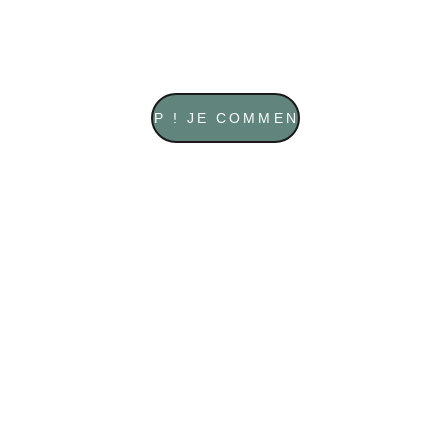
TOP ! JE COMMENCE
Ton programme 
hebdo Yogshala 
Routines matinales 