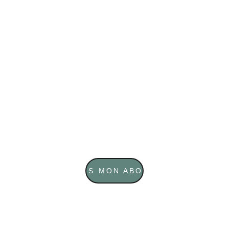
ce qui me permet de te comprendre 
vraiment.
📅 
Commence 
aujourd’hui
 ↓
JE CHOISIS MON ABONNEMENT
Ce que 