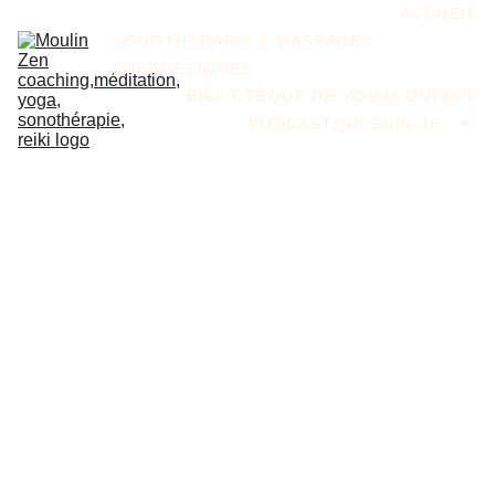
ACCUEIL
SONOTHÉRAPIE & MASSAGES 
ÉNERGÉTIQUES
BIBLIOTÈQUE DE YOGA
CONTACT
PODCAST
QUI SUIS-JE
Et si ton yoga 
s’adaptait enfin 
à ta vie…
au lieu que ta 